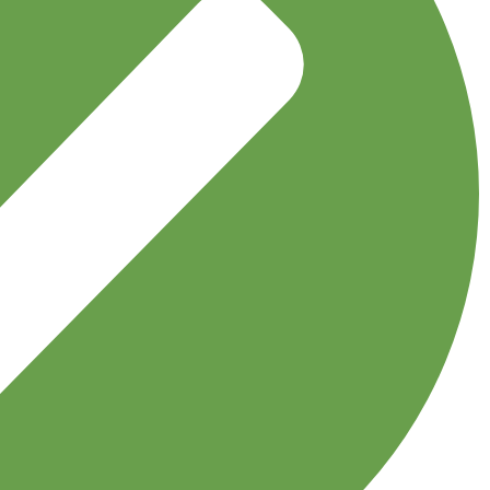
اکسسوری
توربان
جوراب
دستبند
دستکش
دستمال گردن
دسترسی سریع
مجله نوولاشال
لیست شعب
فروشگاه
قوانین و مقررات
اعتماد شما افتخار ماست