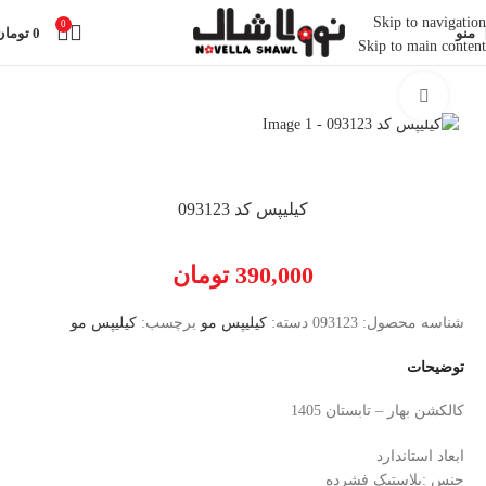
Skip to navigation
0
منو
0
تومان
Skip to main content
خانه
اکسسوری
کیلیپس مو
بزرگنمایی تصویر
کیلیپس کد 093123
390,000
تومان
شناسه محصول:
093123
دسته:
کیلیپس مو
برچسب:
کیلیپس مو
توضیحات
کالکشن بهار – تابستان 1405
ابعاد استاندارد
جنس :پلاستیک فشرده