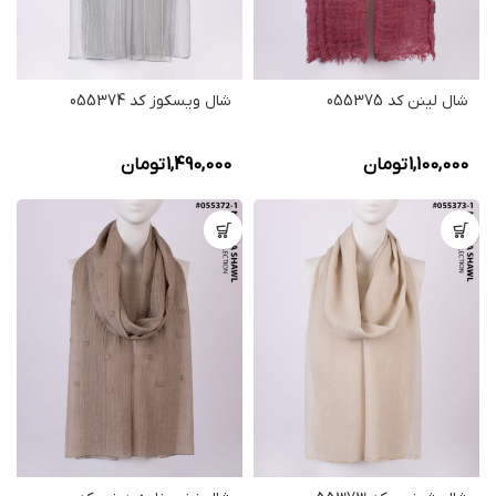
شال لینن کد 055375
شال ویسکوز کد 055374
1,100,000
تومان
1,490,000
تومان