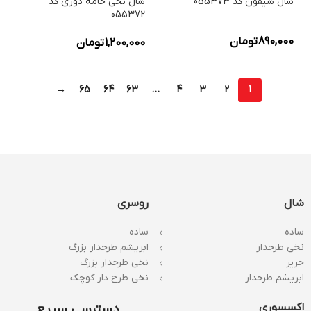
شال شیفون کد 055373
شال نخی خامه دوزی کد
055372
890,000
تومان
1,200,000
تومان
→
65
64
63
…
4
3
2
1
شال
روسری
ساده
ساده
نخی طرحدار
ابریشم طرحدار بزرگ
حریر
نخی طرحدار بزرگ
ابریشم طرحدار
نخی طرح دار کوچک
اکسسوری
دسترسی سریع