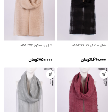
شال مشکی کد 055377
شال ویسکوز 055376
1,490,000
تومان
850,000
تومان