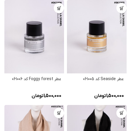
عطر Seaside کد 061005
عطر Foggy forest کد 061006
1,500,000
تومان
1,500,000
تومان