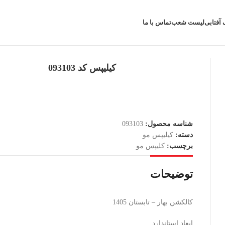
 آفتابی
لیست شعب
تماس با ما
کیلیپس کد 093103
شناسه محصول:
093103
دسته:
کیلیپس مو
برچسب:
کلیپس مو
توضیحات
کالکشن بهار – تابستان 1405
ابعاد استاندارد