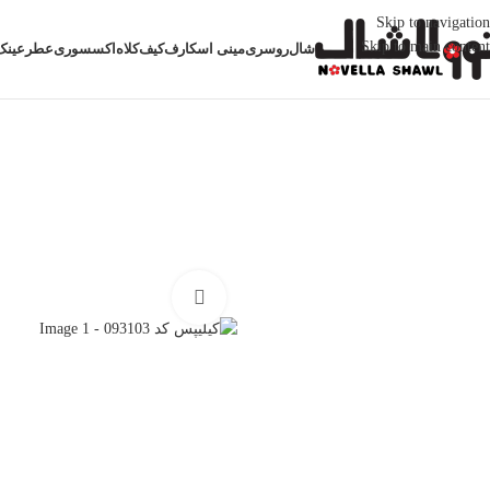
Skip to navigation
Skip to main content
شال
روسری
مینی اسکارف
کیف
کلاه
اکسسوری
عطر
عینک
خانه
اکسسوری
کیلیپس مو
کیلیپس کد 093103
بزرگنمایی تصویر