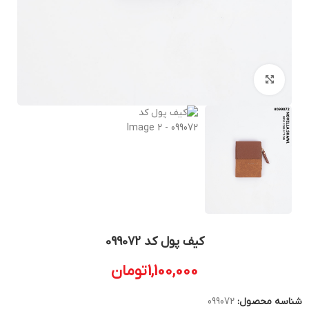
بزرگنمایی تصویر
کیف پول کد 099072
1,100,000
تومان
شناسه محصول:
099072