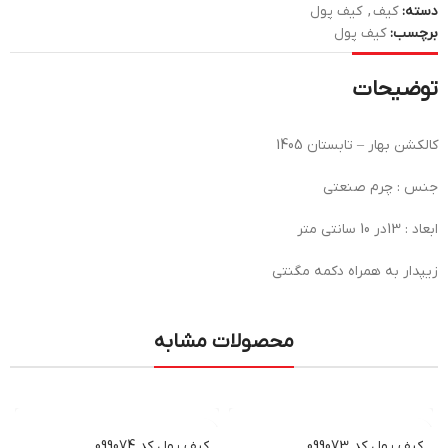
دسته:
کیف
,
کیف پول
برچسب:
کیف پول
توضیحات
کالکشن بهار – تابستان 1405
جنس : چرم صنعتی
ابعاد : 13در 10 سانتی متر
زیپدار به همراه دکمه مگنتی
محصولات مشابه
کیف پول کد 099073
کیف پول کد 099074