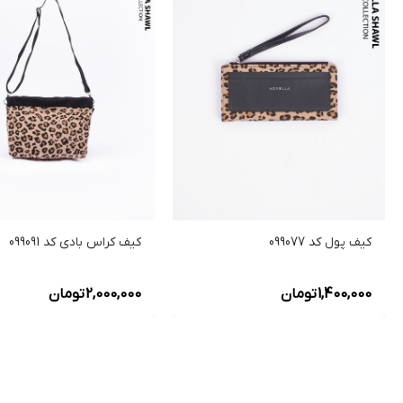
کیف پول کد 099077
کیف کراس بادی کد 099091
1,400,000
تومان
2,000,000
تومان