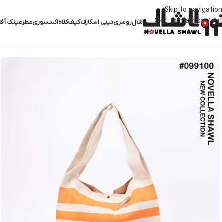
Skip to navigation
Skip to main content
شال
روسری
مینی اسکارف
کیف
کلاه
اکسسوری
عطر
عینک آفت
خانه
کیف
کیف پارچه ای
کیف پارچه ای کد 099100