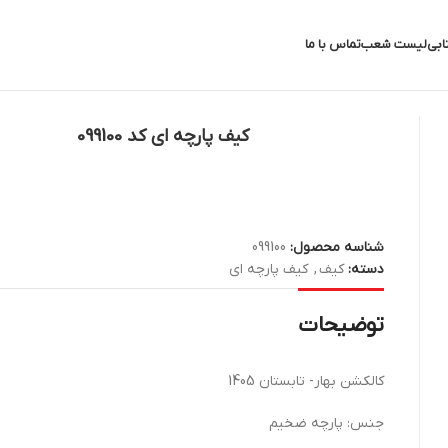
ابی
لیست شعب
تماس با ما
کیف پارچه ای کد 099100
شناسه محصول:
099100
دسته:
کیف
,
کیف پارچه ای
توضیحات
کالکشن بهار- تابستان 1405
جنس: پارچه ضخیم