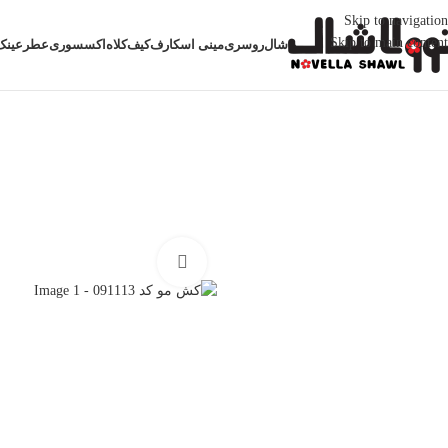
Skip to navigation
Skip to main content
شال
روسری
مینی اسکارف
کیف
کلاه
اکسسوری
عطر
عینک
خانه
اکسسوری
کش مو
کش مو کد 091113
بزرگنمایی تصویر