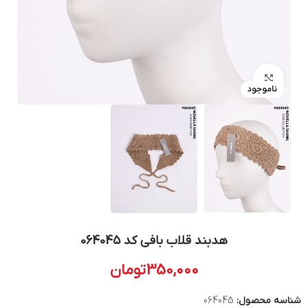
بزرگنمایی تصویر
ناموجود
هدبند قلاب بافی کد 064045
350,000
تومان
شناسه محصول:
064045