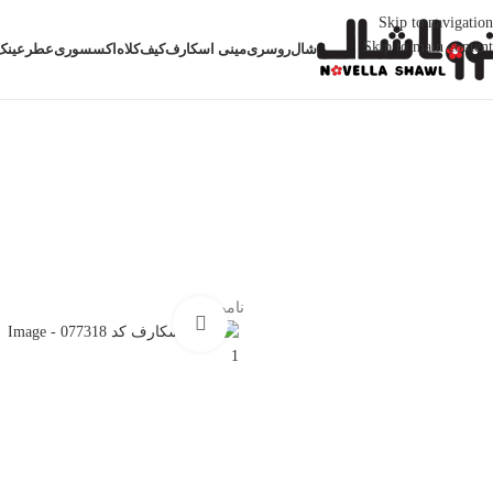
Skip to navigation
Skip to main content
شال
روسری
مینی اسکارف
کیف
کلاه
اکسسوری
عطر
عینک
خانه
روسری
مینی اسکارف ابریشمی 70/70
مینی اسکارف کد 077318
ناموجود
بزرگنمایی تصویر