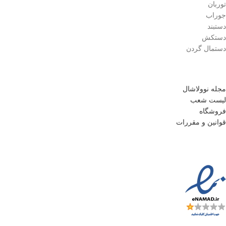
توربان
جوراب
دستبند
دستکش
دستمال گردن
مجله نوولاشال
لیست شعب
فروشگاه
قوانین و مقررات