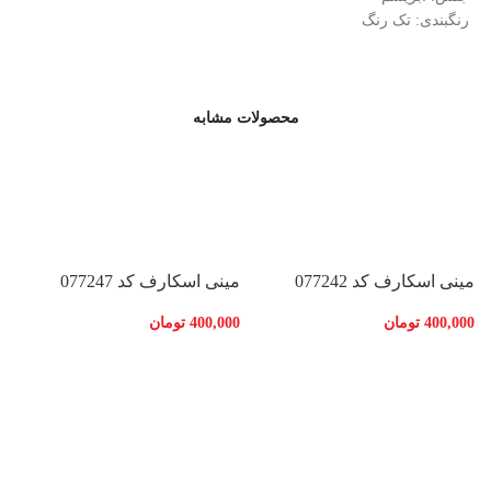
رنگبندی: تک رنگ
محصولات مشابه
مینی اسکارف کد 077242
مینی اسکارف کد 077247
400,000
تومان
400,000
تومان