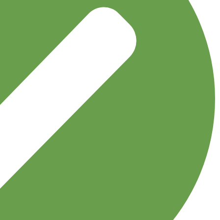
نخی طرح دار کوچک
اکسسوری
توربان
جوراب
دستبند
دستکش
دستمال گردن
دسترسی سریع
مجله نوولاشال
لیست شعب
فروشگاه
قوانین و مقررات
اعتماد شما افتخار ماست