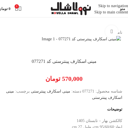
Skip to navigation
0
منو
0
تومان
Skip to main content
خانه
مینی اسکارف پینترستی
بزرگنمایی تصویر
ناموجود
مینی اسکارف پینترستی کد 077271
570,000
تومان
شناسه محصول:
077271
دسته:
مینی اسکارف پینترستی
برچسب:
مینی
اسکارف پینترستی
توضیحات
کالکشن بهار – تابستان 1405
ابعاد:95/60/60 cm- طول 27 cm