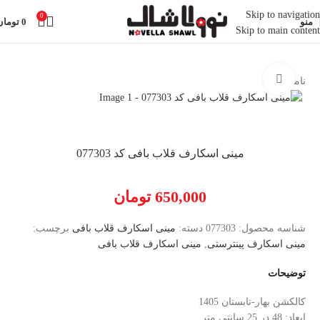
Skip to navigation
0
منو
0
تومان
Skip to main content
خانه
روسری
مینی اسکارف
مینی اسکارف قلاب بافی
بزرگنمایی تصویر
ناموجود
مینی اسکارف قلاب بافی کد 077303
650,000
تومان
شناسه محصول:
077303
دسته:
مینی اسکارف قلاب بافی
برچسب:
مینی اسکارف پینترستی
,
مینی اسکارف قلاب بافی
توضیحات
کالکشن بهار-تابستان 1405
ابعاد: 48 در 25 سانتی متر