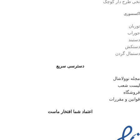
نخی طرح دار کوچک
اکسسوری
توربان
جوراب
دستبند
دستکش
دستمال گردن
دسترسی سریع
مجله نوولاشال
لیست شعب
فروشگاه
قوانین و مقررات
اعتماد شما افتخار ماست