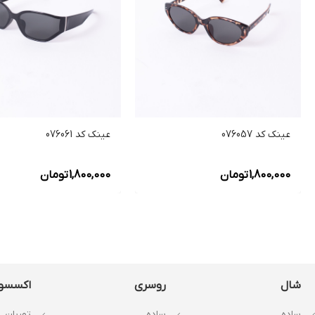
عینک کد 076057
عینک کد 076061
1,800,000
تومان
1,800,000
تومان
شال
روسری
اکسسو
ساده
ساده
توربان