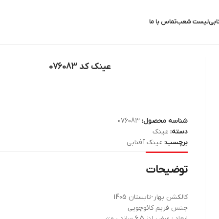
ابی
لیست شعب
تماس با ما
عینک کد 076083
شناسه محصول:
076083
دسته:
عینک
برچسب:
عینک آفتابی
توضیحات
کالکشن بهار-تابستان 1405
جنس فریم کائوچویی
ابعاد : عرض لنز 6.5 سانتی متر