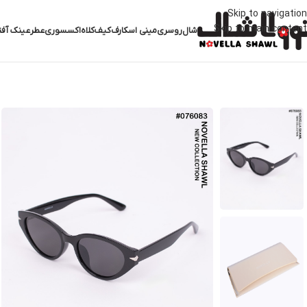
Skip to navigation
Skip to main content
شال
روسری
مینی اسکارف
کیف
کلاه
اکسسوری
عطر
عینک آفت
خانه
اکسسوری
عینک
عینک کد 076083