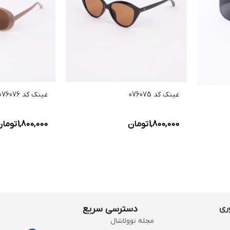
عینک کد 076075
عینک کد 076076
1,800,000
تومان
1,800,000
تومان
ری
دسترسی سریع
مجله نوولاشال