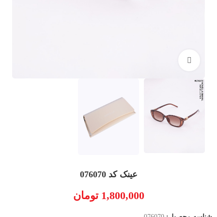
بزرگنمایی تصویر
عینک کد 076070
1,800,000
تومان
شناسه محصول:
076070