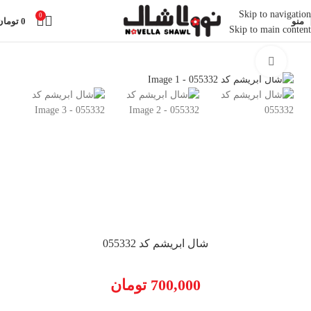
Skip to navigation
0
منو
0
تومان
Skip to main content
خانه
شال
شال ساده
بزرگنمایی تصویر
شال ابریشم کد 055332
700,000
تومان