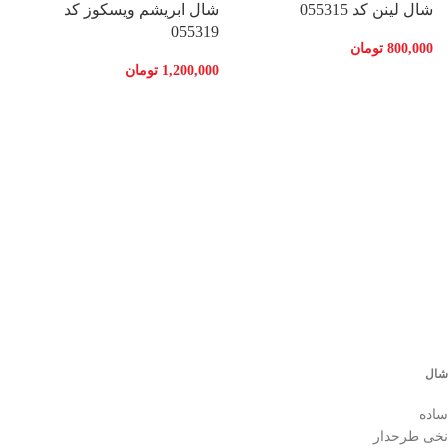
شال لینن کد 055315
شال ابریشم ویسکوز کد
055319
800,000
تومان
1,200,000
تومان
ش
0
شال
ساده
نخی طرحدار