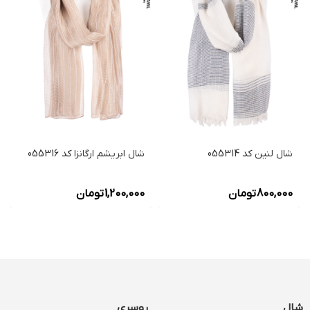
شال لنین کد 055314
شال ابریشم ارگانزا کد 055316
800,000
تومان
1,200,000
تومان
شال
روسری