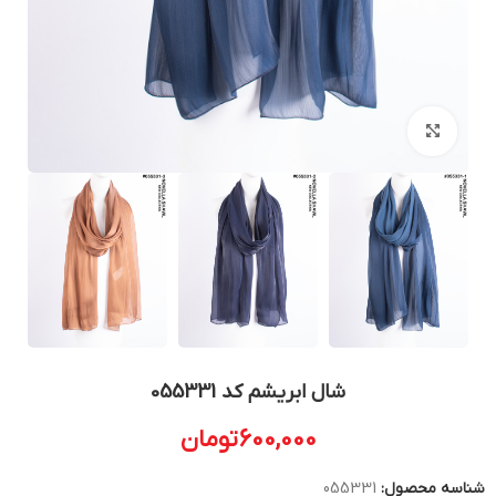
بزرگنمایی تصویر
شال ابریشم کد 055331
600,000
تومان
شناسه محصول:
055331