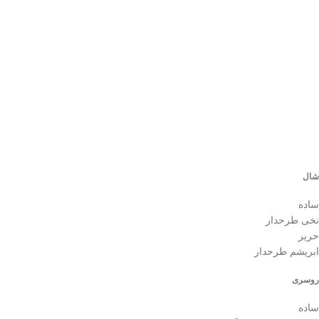
ش
0
شال
ساده
نخی طرحدار
حریر
ابریشم طرحدار
روسری
ساده