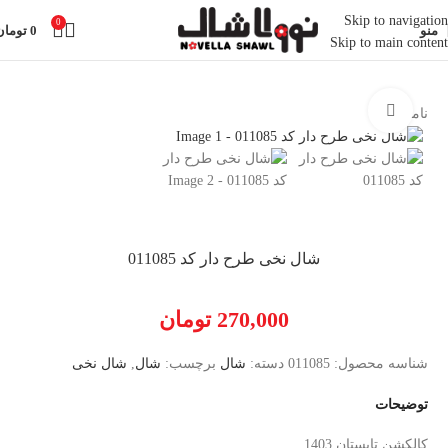
Skip to navigation
0
منو
0
تومان
Skip to main content
خانه
شال
بزرگنمایی تصویر
ناموجود
شال نخی طرح دار کد 011085
270,000
تومان
شناسه محصول:
011085
دسته:
شال
برچسب:
شال
,
شال نخی
توضیحات
کالکشن تابستان 1403