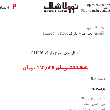
Skip to navigation
0
منو
0
تومان
Skip to main content
خانه
شال
بزرگنمایی تصویر
-44%
ناموجود
شال نخی طرح دار کد 011036
270,000
تومان
150,000
تومان
دسته:
شال
توضیحات
کالکشن بهار 1403
نوع جنس : نخی
ابعاد : 196 در 70 سانتی متر