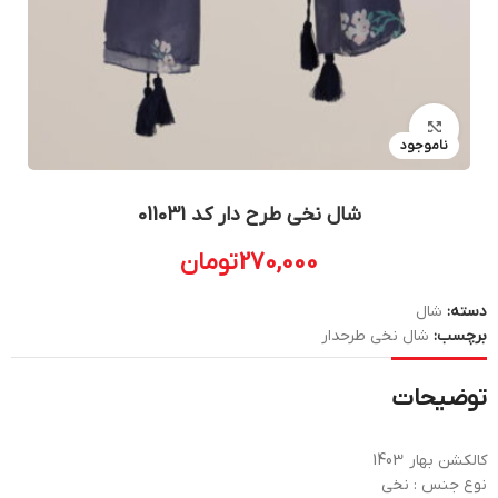
بزرگنمایی تصویر
ناموجود
شال نخی طرح دار کد 011031
270,000
تومان
دسته:
شال
برچسب:
شال نخی طرحدار
توضیحات
کالکشن بهار 1403
نوع جنس : نخی