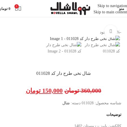
Skip to navigation
0
منو
0
تومان
Skip to main content
خانه
شال
بزرگنمایی تصویر
-58%
ناموجود
شال نخی طرح دار کد 011028
360,000
تومان
150,000
تومان
شناسه محصول:
011028
دسته:
شال
توضیحات
کالکشن پاییز – زمستان 1402