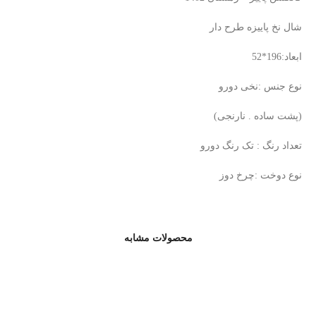
شال نخ پاییزه طرح دار
ابعاد:196*52
نوع جنس :نخی دورو
(پشت ساده . نارنجی)
تعداد رنگ : تک رنگ دورو
نوع دوخت :چرخ دوز
محصولات مشابه