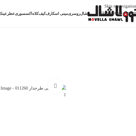
Skip to navigation
Skip to main content
شال
روسری
مینی اسکارف
کیف
کلاه
اکسسوری
عطر
عینک
خانه
شال
شال نخی طرحدار
شال نخی طرحدار 011260
بزرگنمایی تصویر