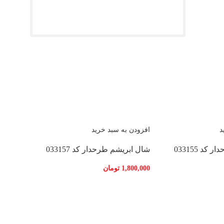
د
افزودن به سبد خرید
د 033155
شال ابریشم طرحدار کد 033157
1,800,000
تومان