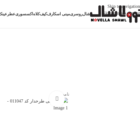
Skip to navigation
Skip to main content
شال
روسری
مینی اسکارف
کیف
کلاه
اکسسوری
عطر
عینک
خانه
شال
شال نخی طرحدار کد 011047
ناموجود
بزرگنمایی تصویر