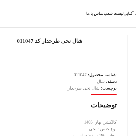
 آفتابی
لیست شعب
تماس با ما
شال نخی طرحدار کد 011047
شناسه محصول:
011047
دسته:
شال
برچسب:
شال نخی طرحدار
توضیحات
کالکشن بهار 1403
نوع جنس : نخی
ابعاد : 196 در 70 سانتی متر