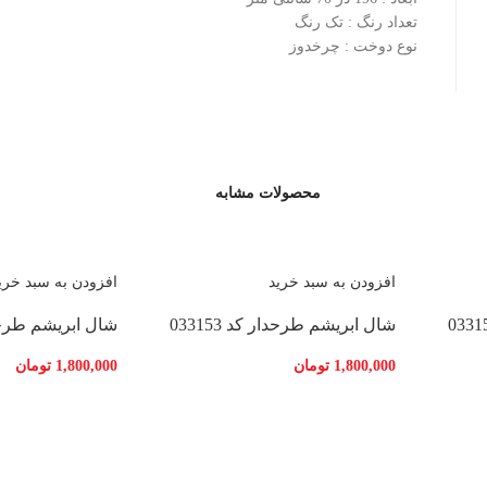
تعداد رنگ : تک رنگ
نوع دوخت : چرخدوز
محصولات مشابه
افزودن به سبد خرید
افزودن به سبد خری
شال ابریشم طرحدار کد 033153
شال ابریشم طرحدار ک
1,800,000
تومان
1,800,000
تومان