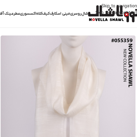
Skip to navigation
Skip to main content
شال
روسری
مینی اسکارف
کیف
کلاه
اکسسوری
عطر
عینک آفت
خانه
شال
شال سفید
شال سفید کد 055359