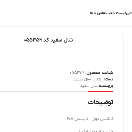
ابی
لیست شعب
تماس با ما
شال سفید کد 055359
شناسه محصول:
055359
دسته:
شال
,
شال سفید
برچسب:
شال سفید
توضیحات
کالکشن بهار – تابستان 1405
جنس: ابریشم ارگانزا