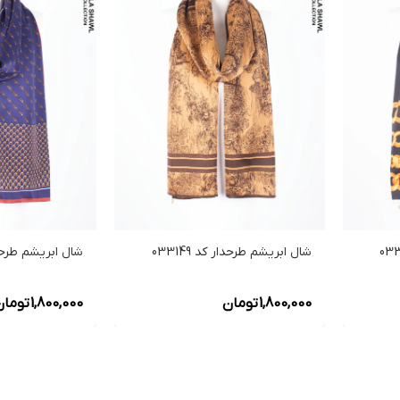
شال ابریشم طرحدار کد 033149
شال ابریشم طرحدار ک
1,800,000
تومان
1,800,000
تومان