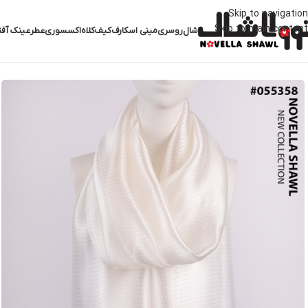
Skip to navigation
Skip to main content
شال
روسری
مینی اسکارف
کیف
کلاه
اکسسوری
عطر
عینک آفت
خانه
شال
شال سفید
شال سفید کد 055358