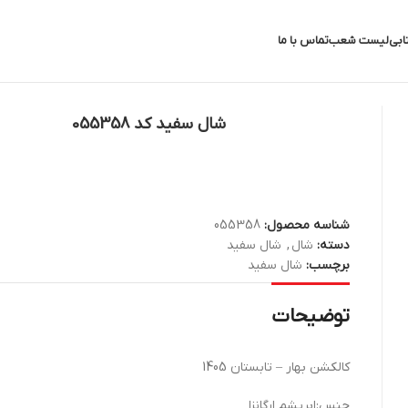
ابی
لیست شعب
تماس با ما
شال سفید کد 055358
شناسه محصول:
055358
دسته:
شال
,
شال سفید
برچسب:
شال سفید
توضیحات
کالکشن بهار – تابستان 1405
جنس:ابریشم ارگانزا