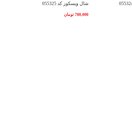
شال ویسکوز کد 055325
780,000
تومان
انتخاب گ
شال ابریش
890,000