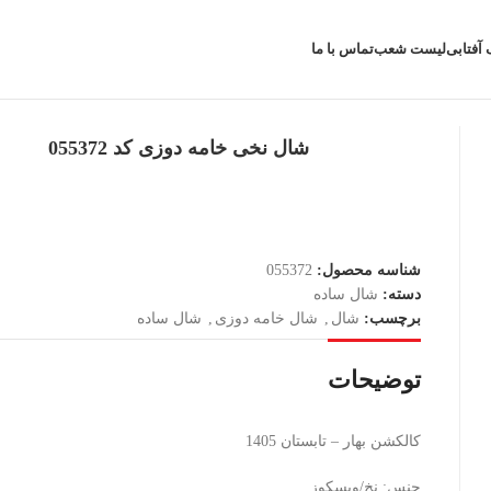
 آفتابی
لیست شعب
تماس با ما
شال نخی خامه دوزی کد 055372
شناسه محصول:
055372
دسته:
شال ساده
برچسب:
شال
,
شال خامه دوزی
,
شال ساده
توضیحات
کالکشن بهار – تابستان 1405
جنس: نخ/ویسکوز