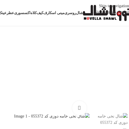
Skip to navigation
Skip to main content
شال
روسری
مینی اسکارف
کیف
کلاه
اکسسوری
عطر
عینک
خانه
شال
شال ساده
شال نخی خامه دوزی کد 055372
بزرگنمایی تصویر