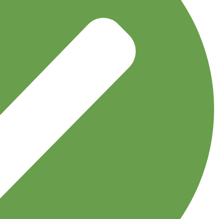
نخی طرح دار کوچک
اکسسوری
توربان
جوراب
دستبند
دستکش
دستمال گردن
دسترسی سریع
مجله نوولاشال
لیست شعب
فروشگاه
قوانین و مقررات
اعتماد شما افتخار ماست