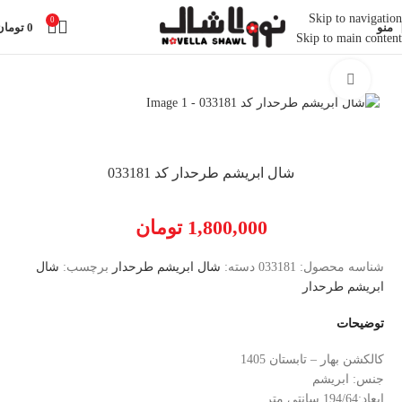
Skip to navigation
0
منو
0
تومان
Skip to main content
خانه
شال
شال ابریشم طرحدار
بزرگنمایی تصویر
شال ابریشم طرحدار کد 033181
1,800,000
تومان
شناسه محصول:
033181
دسته:
شال ابریشم طرحدار
برچسب:
شال
ابریشم طرحدار
توضیحات
کالکشن بهار – تابستان 1405
جنس: ابریشم
ابعاد:194/64 سانتی متر