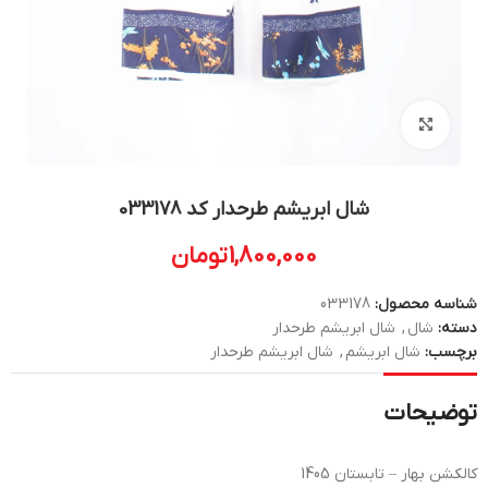
بزرگنمایی تصویر
شال ابریشم طرحدار کد 033178
1,800,000
تومان
شناسه محصول:
033178
دسته:
شال
,
شال ابریشم طرحدار
برچسب:
شال ابریشم
,
شال ابریشم طرحدار
توضیحات
کالکشن بهار – تابستان 1405