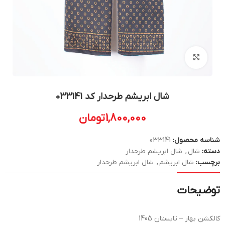
بزرگنمایی تصویر
شال ابریشم طرحدار کد 033141
1,800,000
تومان
شناسه محصول:
033141
دسته:
شال
,
شال ابریشم طرحدار
برچسب:
شال ابریشم
,
شال ابریشم طرحدار
توضیحات
کالکشن بهار – تابستان 1405