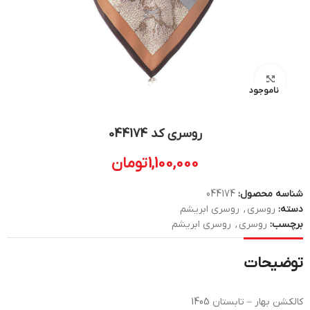
بزرگنمایی تصویر
ناموجود
روسری کد 044174
1,100,000
تومان
شناسه محصول:
044174
دسته:
روسری
,
روسری ابریشم
برچسب:
روسری
,
روسری ابریشم
توضیحات
کالکشن بهار – تابستان 1405