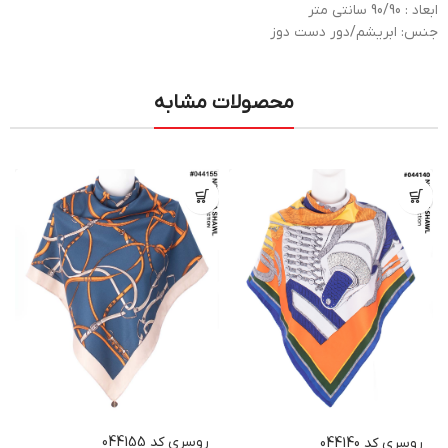
ابعاد : 90/90 سانتی متر
جنس: ابریشم/دور دست دوز
محصولات مشابه
روسری کد 044155
روسری کد 044140