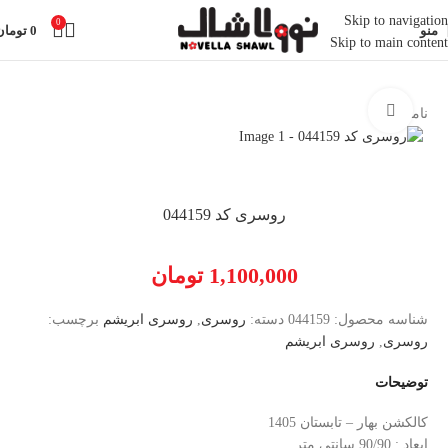
Skip to navigation
0
منو
0
تومان
Skip to main content
خانه
روسری
روسری ابریشم
بزرگنمایی تصویر
ناموجود
روسری کد 044159
1,100,000
تومان
شناسه محصول:
044159
دسته:
روسری
,
روسری ابریشم
برچسب:
روسری
,
روسری ابریشم
توضیحات
کالکشن بهار – تابستان 1405
ابعاد : 90/90 سانتی متر