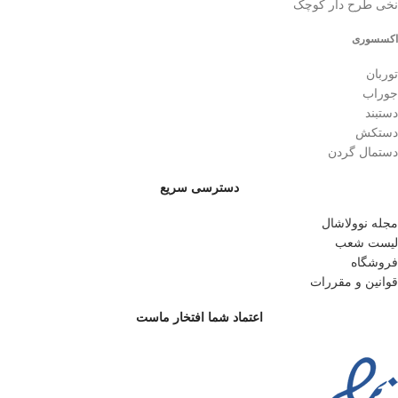
نخی طرح دار کوچک
اکسسوری
توربان
جوراب
دستبند
دستکش
دستمال گردن
دسترسی سریع
مجله نوولاشال
لیست شعب
فروشگاه
قوانین و مقررات
اعتماد شما افتخار ماست