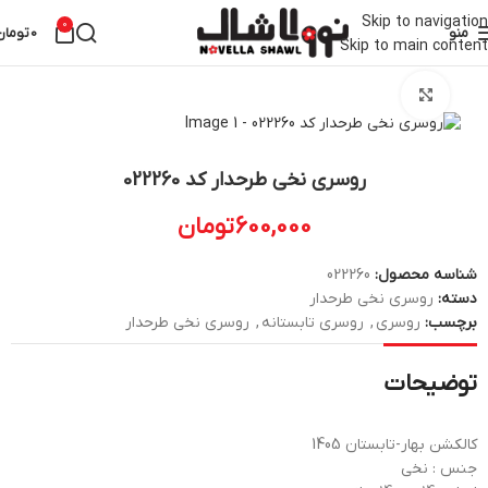
Skip to navigation
0
منو
0
تومان
Skip to main content
خانه
روسری نخی طرحدار
بزرگنمایی تصویر
روسری نخی طرحدار کد 022260
600,000
تومان
شناسه محصول:
022260
دسته:
روسری نخی طرحدار
برچسب:
روسری
,
روسری تابستانه
,
روسری نخی طرحدار
توضیحات
کالکشن بهار-تابستان 1405
جنس : نخی