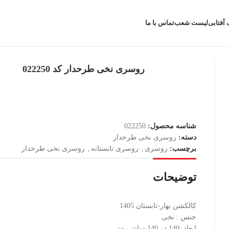
 آفتابی
لیست شعب
تماس با ما
روسری نخی طرحدار کد 022250
شناسه محصول:
022250
دسته:
روسری نخی طرحدار
برچسب:
روسری
,
روسری تابستانه
,
روسری نخی طرحدار
توضیحات
کالکشن بهار-تابستان 1405
جنس : نخی
ابعاد :140 در 140 سانتی متر