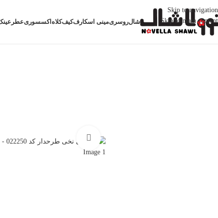
Skip to navigation
Skip to main content
شال
روسری
مینی اسکارف
کیف
کلاه
اکسسوری
عطر
عینک
خانه
روسری نخی طرحدار
روسری نخی طرحدار کد 022250
بزرگنمایی تصویر