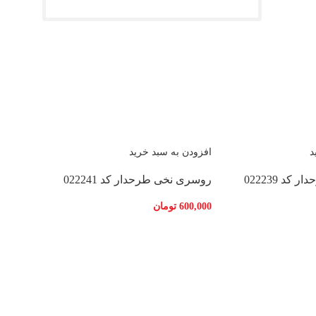
د
افزودن به سبد خرید
د 022239
روسری نخی طرحدار کد 022241
600,000
تومان