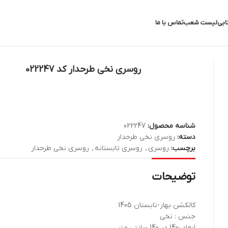
ابی
لیست شعب
تماس با ما
روسری نخی طرحدار کد 022247
شناسه محصول:
022247
دسته:
روسری نخی طرحدار
برچسب:
روسری
,
روسری تابستانه
,
روسری نخی طرحدار
توضیحات
کالکشن بهار-تابستان 1405
جنس : نخی
ابعاد :140 در 140 سانتی متر