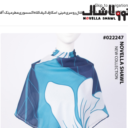
Skip to navigation
Skip to main content
شال
روسری
مینی اسکارف
کیف
کلاه
اکسسوری
عطر
عینک آفت
خانه
روسری نخی طرحدار
روسری نخی طرحدار کد 022247