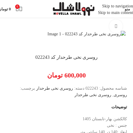
Skip to navigation
0
منو
0
تومان
Skip to main content
خانه
روسری نخی طرحدار
بزرگنمایی تصویر
روسری نخی طرحدار کد 022243
600,000
تومان
شناسه محصول:
022243
دسته:
روسری نخی طرحدار
برچسب:
روسری
,
روسری نخی طرحدار
توضیحات
کالکشن بهار-تابستان 1405
جنس : نخی
ابعاد :140 در 140 سانتی متر