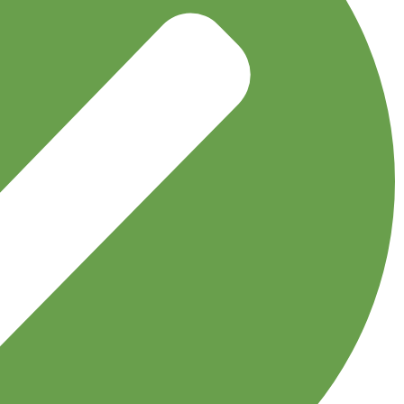
نخی طرح دار کوچک
اکسسوری
توربان
جوراب
دستبند
دستکش
دستمال گردن
دسترسی سریع
مجله نوولاشال
لیست شعب
فروشگاه
قوانین و مقررات
اعتماد شما افتخار ماست