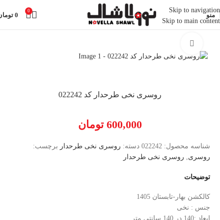
Skip to navigation
0
منو
0
تومان
Skip to main content
خانه
روسری نخی طرحدار
بزرگنمایی تصویر
روسری نخی طرحدار کد 022242
600,000
تومان
شناسه محصول:
022242
دسته:
روسری نخی طرحدار
برچسب:
روسری
,
روسری نخی طرحدار
توضیحات
کالکشن بهار-تابستان 1405
جنس : نخی
ابعاد :140 در 140 سانتی متر