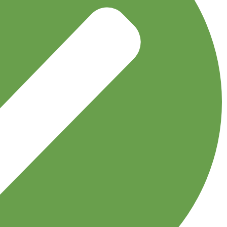
نخی طرح دار کوچک
اکسسوری
توربان
جوراب
دستبند
دستکش
دستمال گردن
دسترسی سریع
مجله نوولاشال
لیست شعب
فروشگاه
قوانین و مقررات
اعتماد شما افتخار ماست