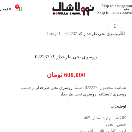
Skip to navigation
0
منو
0
تومان
Skip to main content
خانه
روسری نخی طرحدار
بزرگنمایی تصویر
روسری نخی طرحدار کد 022237
600,000
تومان
شناسه محصول:
022237
دسته:
روسری نخی طرحدار
برچسب:
روسری تابستانه
,
روسری نخی طرحدار
توضیحات
کالکشن بهار-تابستان 1405
جنس : نخی
ابعاد :140 در 140 سانتی متر