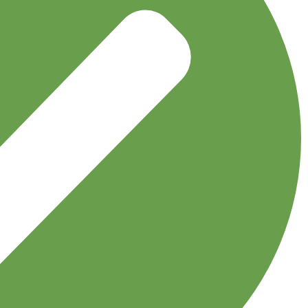
نخی طرح دار کوچک
اکسسوری
توربان
جوراب
دستبند
دستکش
دستمال گردن
دسترسی سریع
مجله نوولاشال
لیست شعب
فروشگاه
قوانین و مقررات
اعتماد شما افتخار ماست