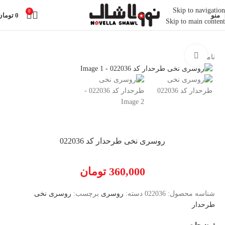
Skip to navigation
0
منو
0
تومان
Skip to main content
خانه
روسری
بزرگنمایی تصویر
ناموجود
روسری نخی طرحدار کد 022036
360,000
تومان
شناسه محصول:
022036
دسته:
روسری
برچسب:
روسری نخی
طرحدار