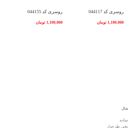
روسری کد 044117
روسری کد 044155
1,100,000
تومان
1,100,000
تومان
ر
0
شال
ساده
نخی طرحدار