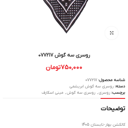
بزرگنمایی تصویر
روسری سه گوش 077217
750,000
تومان
شناسه محصول:
077217
دسته:
روسری سه گوش ابریشمی
برچسب:
روسری
,
روسری سه گوش
,
مینی اسکارف
توضیحات
کالکشن بهار-تابستان 1405