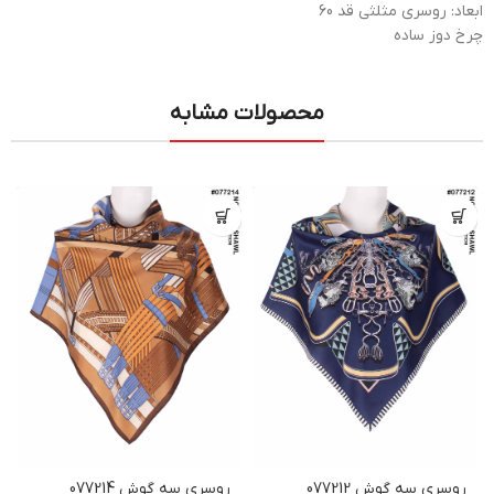
ابعاد: روسری مثلثی قد 60
چرخ دوز ساده
محصولات مشابه
روسری سه گوش 077212
روسری سه گوش 077214