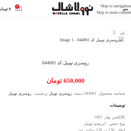
Skip to navigation
0
منو
0
تومان
Skip to main content
خانه
روسری
روسری توییل
بزرگنمایی تصویر
ناموجود
روسری توییل کد 044001
650,000
تومان
شناسه محصول:
044001
دسته:
روسری توییل
برچسب:
روسری توییل
توضیحات
کالکشن بهار 1403
نوع جنس : ابریشم توییل
ابعاد : 130 در 130 سانتی متر