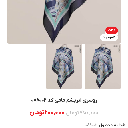
-73%
بزرگنمایی تصویر
ناموجود
روسری ابریشم مامی کد 088002
200,000
تومان
750,000
تومان
شناسه محصول:
088002