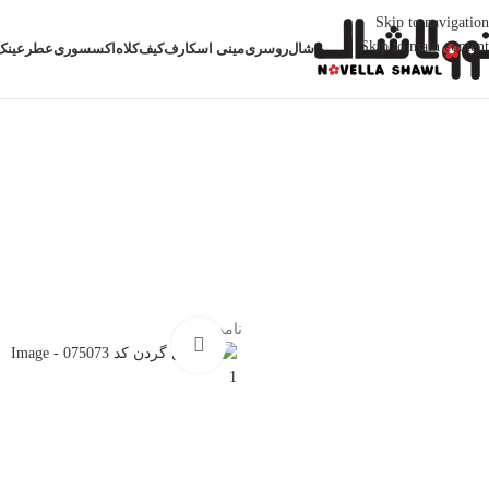
Skip to navigation
Skip to main content
شال
روسری
مینی اسکارف
کیف
کلاه
اکسسوری
عطر
عینک
خانه
اکسسوری
دستمال گردن
دستمال گردن کد 075073
ناموجود
بزرگنمایی تصویر