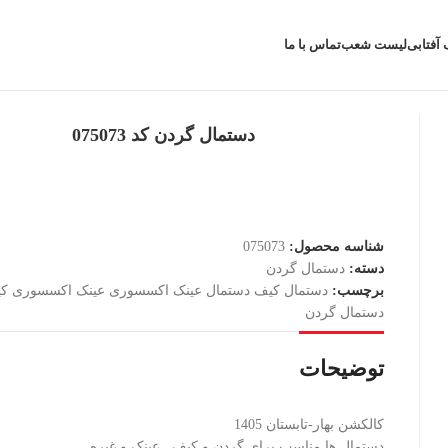
 آفتابی
لیست شعب
تماس با ما
دستمال گردن کد 075073
شناسه محصول:
075073
دسته:
دستمال گردن
برچسب:
دستمال کیف دستمال عینک اکسسوری عینک اکسسوری ک
دستمال گردن
توضیحات
کالکشن بهار-تابستان 1405
دستمال ها مناسب برای گردن و کیف , عینک و غیره