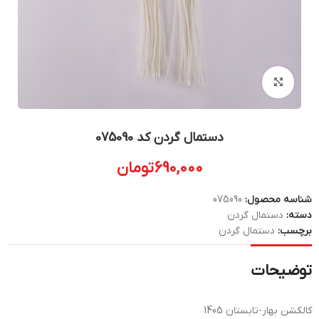
بزرگنمایی تصویر
دستمال گردن کد 075090
690,000
تومان
شناسه محصول:
075090
دسته:
دستمال گردن
برچسب:
دستمال گردن
توضیحات
کالکشن بهار-تابستان 1405