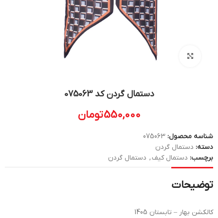
بزرگنمایی تصویر
دستمال گردن کد 075063
550,000
تومان
شناسه محصول:
075063
دسته:
دستمال گردن
برچسب:
دستمال کیف
,
دستمال گردن
توضیحات
کالکشن بهار – تابستان 1405