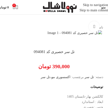
Skip to navigation
0
منو
0
تومان
Skip to main content
خانه
اکسسوری
تل سر
بزرگنمایی تصویر
ناموجود
تل سر حصیری کد 094081
390,000
تومان
دسته:
تل سر
برچسب:
اکسسوری مو،تل سر
توضیحات
کالکشن بهار-تابستان 1405
ابعاد : استاندارد
جنس :حصیری