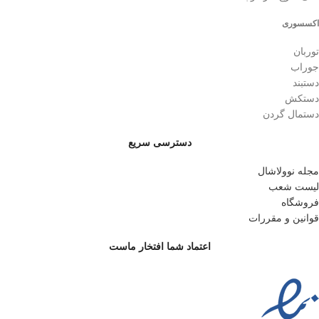
اکسسوری
توربان
جوراب
دستبند
دستکش
دستمال گردن
دسترسی سریع
مجله نوولاشال
لیست شعب
فروشگاه
قوانین و مقررات
اعتماد شما افتخار ماست