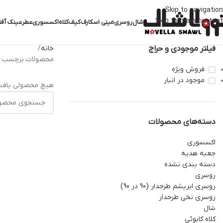
Skip to navigation
Skip to main content
شال
روسری
مینی اسکارف
کیف
کلاه
اکسسوری
عطر
عینک آفت
فیلتر موجودی و حراج
خانه
محصولات برچسب خو
فروش ویژه
موجود در انبار
هیچ محصولی یافت
دسته‌های محصولات
اکسسوری
جعبه هدیه
دسته بندی نشده
روسری
روسری ابریشم طرحدار (90 در 90)
روسری نخی طرحدار
شال
کلاه کابوئی