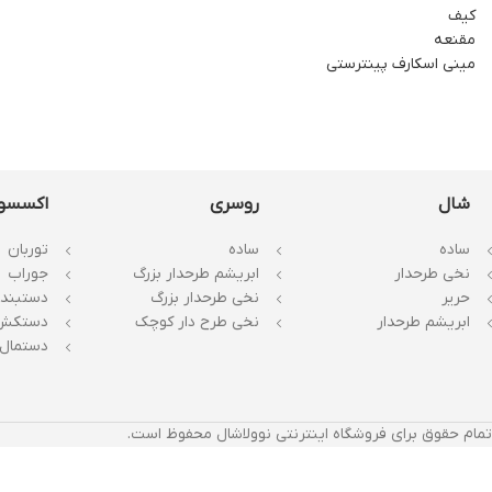
کیف
مقنعه
مینی اسکارف پینترستی
شال
روسری
اکسسو
ساده
ساده
توربان
نخی طرحدار
ابریشم طرحدار بزرگ
جوراب
حریر
نخی طرحدار بزرگ
دستبند
ابریشم طرحدار
نخی طرح دار کوچک
دستکش
دستمال 
تمام حقوق برای فروشگاه اینترنتی نوولاشال محفوظ است.