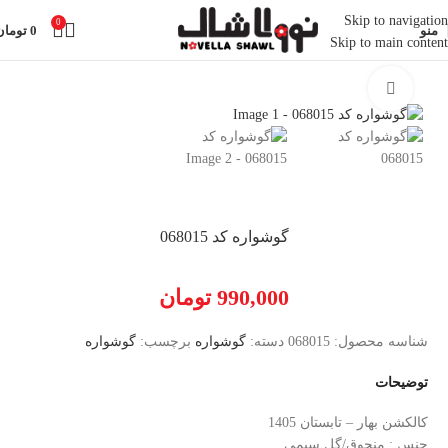
Skip to navigation
0
منو
0
تومان
Skip to main content
خانه
اکسسوری
گوشواره
بزرگنمایی تصویر
گوشواره کد 068015
990,000
تومان
شناسه محصول:
068015
دسته:
گوشواره
برچسب:
گوشواره
توضیحات
کالکشن بهار – تابستان 1405
جنس : منجوق/گل سیمی