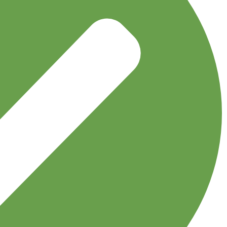
نخی طرح دار کوچک
اکسسوری
توربان
جوراب
دستبند
دستکش
دستمال گردن
دسترسی سریع
مجله نوولاشال
لیست شعب
فروشگاه
قوانین و مقررات
اعتماد شما افتخار ماست