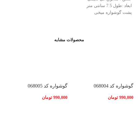
ابعاد :طول 7.5 سانتی متر
پشت گوشواره میخی
محصولات مشابه
گوشواره کد 068004
گوشواره کد 068005
990,000
تومان
990,000
تومان