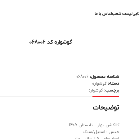
ابی
لیست شعب
تماس با ما
گوشواره کد 068006
شناسه محصول:
068006
دسته:
گوشواره
برچسب:
گوشواره
توضیحات
کالکشن بهار – تابستان 1405
جنس : استیل/سنگ
ابعاد :طول 9.5 سانتی متر