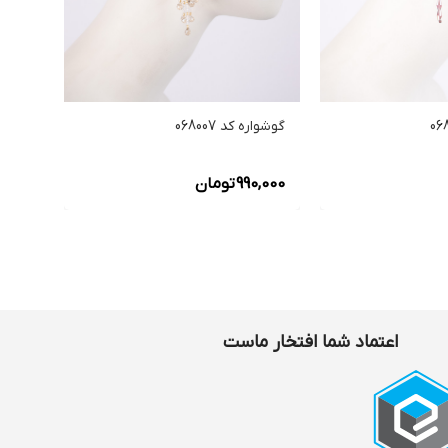
گوشواره کد 068007
گوشواره 
990,000
تومان
0,000
اعتماد شما افتخار ماست