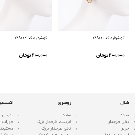
گوشواره کد 068001
گوشواره کد 068002
400,000
تومان
400,000
تومان
شال
روسری
اکسسو
ساده
ساده
توربان
نخی طرحدار
ابریشم طرحدار بزرگ
جوراب
حریر
نخی طرحدار بزرگ
دستبند