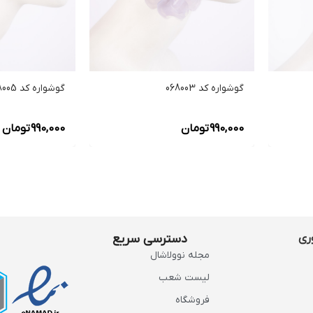
گوشواره کد 068003
گوشواره کد 068005
990,000
تومان
990,000
تومان
ری
دسترسی سریع
مجله نوولاشال
لیست شعب
فروشگاه