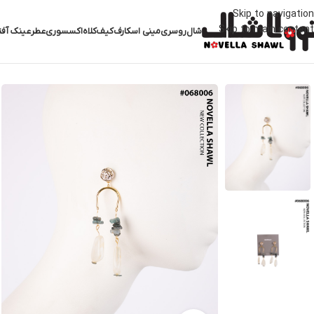
Skip to navigation
Skip to main content
شال
روسری
مینی اسکارف
کیف
کلاه
اکسسوری
عطر
عینک آفت
خانه
اکسسوری
گوشواره
گوشواره کد 068006