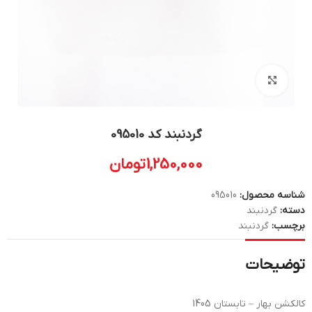
بزرگنمایی تصویر
گردنبند کد 095010
1,250,000
تومان
شناسه محصول:
095010
دسته:
گردنبند
برچسب:
گردنبند
توضیحات
کالکشن بهار – تابستان 1405