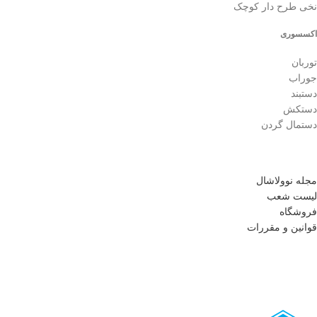
نخی طرح دار کوچک
اکسسوری
توربان
جوراب
دستبند
دستکش
دستمال گردن
مجله نوولاشال
لیست شعب
فروشگاه
قوانین و مقررات