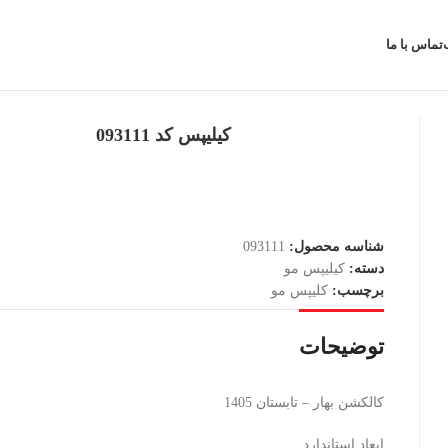
تماس با ما
کیلیپس کد 093111
شناسه محصول:
093111
دسته:
کیلیپس مو
برچسب:
کلیپس مو
توضیحات
کالکشن بهار – تابستان 1405
ابعاد استاندارد