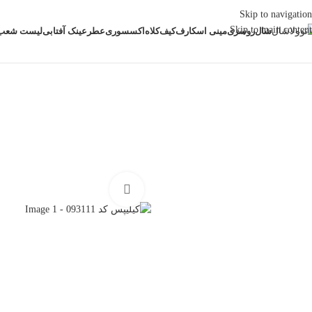
Skip to navigation
Skip to main content
شال
روسری
مینی اسکارف
کیف
کلاه
اکسسوری
عطر
عینک آفتابی
لیست شعب
خانه
اکسسوری
کیلیپس مو
کیلیپس کد 093111
بزرگنمایی تصویر