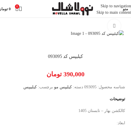
Skip to navigation
0
منو
0
تومان
Skip to main content
خانه
اکسسوری
کیلیپس مو
بزرگنمایی تصویر
کیلیپس کد 093095
390,000
تومان
شناسه محصول:
093095
دسته:
کیلیپس مو
برچسب:
کیلییپس
توضیحات
کالکشن بهار – تابستان 1405
ابعاد: