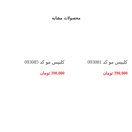
محصولات مشابه
کلیپس مو کد 093081
کلیپس مو کد 093085
390,000
تومان
390,000
تومان
کل