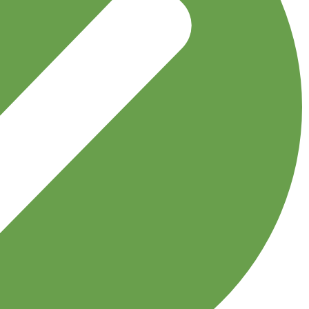
اکسسوری
توربان
جوراب
دستبند
دستکش
دستمال گردن
دسترسی سریع
مجله نوولاشال
لیست شعب
فروشگاه
قوانین و مقررات
اعتماد شما افتخار ماست