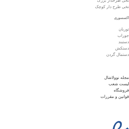
نخی طرحدار بزرگ
نخی طرح دار کوچک
اکسسوری
توربان
جوراب
دستبند
دستکش
دستمال گردن
مجله نوولاشال
لیست شعب
فروشگاه
قوانین و مقررات