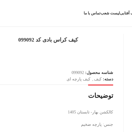
 آفتابی
لیست شعب
تماس با ما
کیف کراس بادی کد 099092
شناسه محصول:
099092
دسته:
کیف
,
کیف پارچه ای
توضیحات
کالکشن بهار- تابستان 1405
جنس: پارچه ضخیم