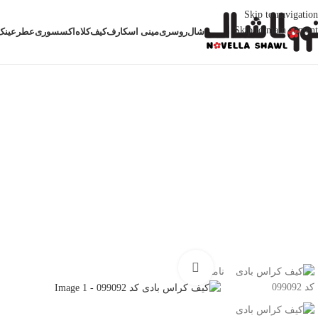
Skip to navigation
Skip to main content
شال
روسری
مینی اسکارف
کیف
کلاه
اکسسوری
عطر
عینک
خانه
کیف
کیف پارچه ای
کیف کراس بادی کد 099092
بزرگنمایی تصویر
ناموجود